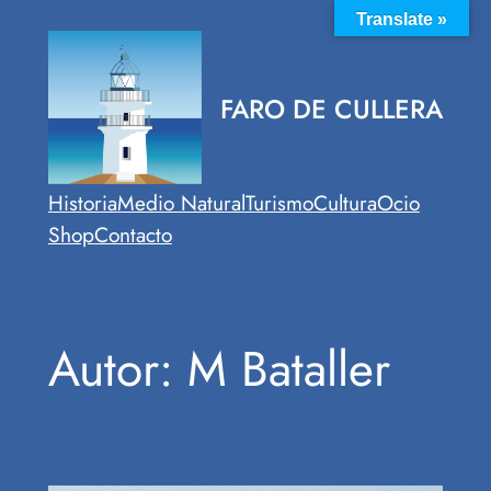
Saltar
Translate »
al
contenido
FARO DE CULLERA
Historia
Medio Natural
Turismo
Cultura
Ocio
Shop
Contacto
Autor:
M Bataller