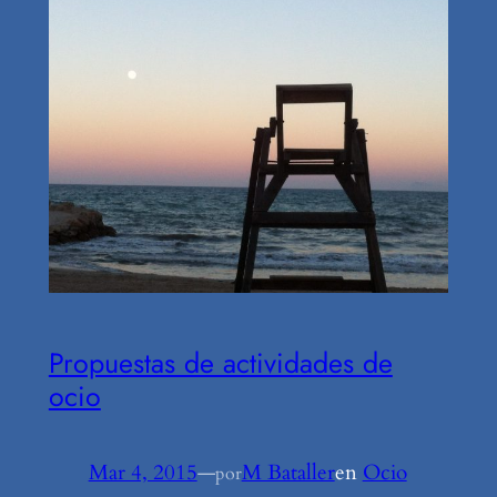
Propuestas de actividades de
ocio
Mar 4, 2015
—
M Bataller
en
Ocio
por