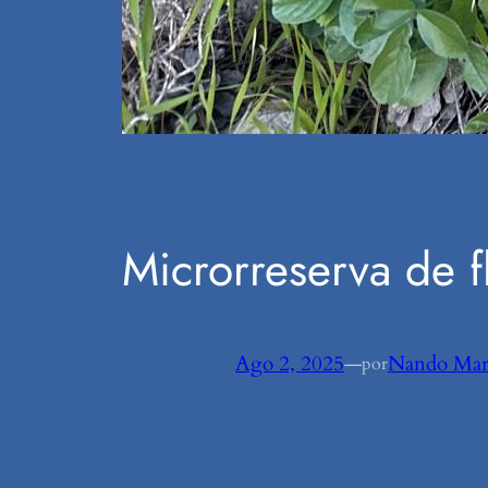
Microrreserva de f
Ago 2, 2025
—
Nando Mar
por