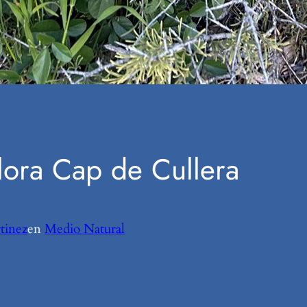
lora Cap de Cullera
tinez
en
Medio Natural