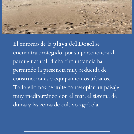
El entorno de la
playa del Dosel
se
encuentra protegido por su pertenencia al
parque natural, dicha circunstancia ha
permitido la presencia muy reducida de
construcciones y equipamientos urbanos.
Todo ello nos permite contemplar un paisaje
muy mediterráneo con el mar, el sistema de
dunas y las zonas de cultivo agrícola.