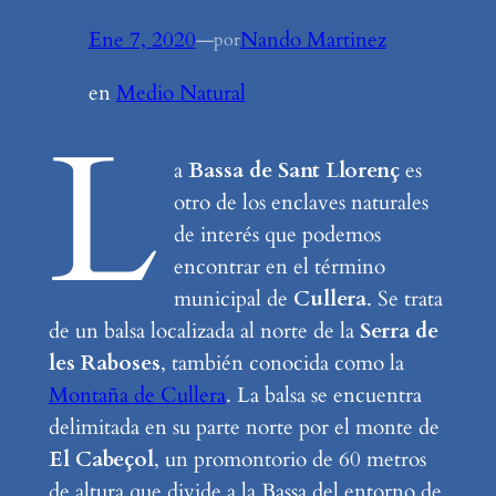
Ene 7, 2020
—
Nando Martinez
por
en
Medio Natural
L
a
Bassa de Sant Llorenç
es
otro de los enclaves naturales
de interés que podemos
encontrar en el término
municipal de
Cullera
. Se trata
de un balsa localizada al norte de la
Serra de
les Raboses
, también conocida como la
Montaña de Cullera
. La balsa se encuentra
delimitada en su parte norte por el monte de
El Cabeçol
, un promontorio de 60 metros
de altura que divide a la Bassa del entorno de