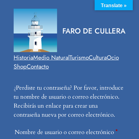
Saltar
Translate »
al
contenido
FARO DE CULLERA
Historia
Medio Natural
Turismo
Cultura
Ocio
Shop
Contacto
¿Perdiste tu contraseña? Por favor, introduce
tu nombre de usuario o correo electrónico.
Recibirás un enlace para crear una
contraseña nueva por correo electrónico.
Obligato
Nombre de usuario o correo electrónico
*