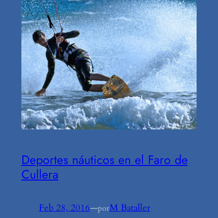
Deportes náuticos en el Faro de
Cullera
Feb 28, 2016
—
M Bataller
por