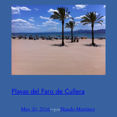
Playas del Faro de Cullera
May 20, 2016
—
Nando Martinez
por