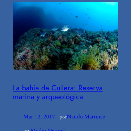
La bahía de Cullera: Reserva
marina y arqueológica
Mar 12, 2017
—
Nando Martinez
por
en
Medio Natural