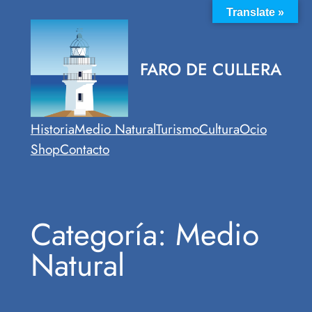
Saltar
Translate »
al
contenido
FARO DE CULLERA
Historia
Medio Natural
Turismo
Cultura
Ocio
Shop
Contacto
Categoría:
Medio
Natural