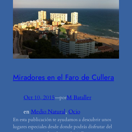
Miradores en el Faro de Cullera
Oct 10, 2015
—
M Bataller
por
en
Medio Natural
, 
Ocio
En esta publicación te ayudamos a descubrir unos
lugares especiales desde donde podrás disfrutar del