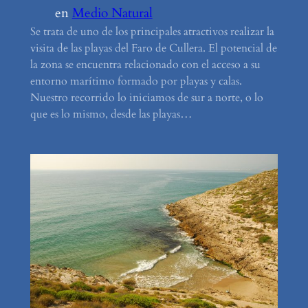
en
Medio Natural
Se trata de uno de los principales atractivos realizar la
visita de las playas del Faro de Cullera. El potencial de
la zona se encuentra relacionado con el acceso a su
entorno marítimo formado por playas y calas.
Nuestro recorrido lo iniciamos de sur a norte, o lo
que es lo mismo, desde las playas…