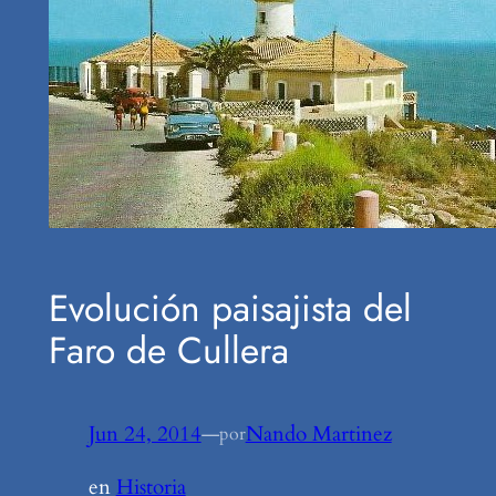
Evolución paisajista del
Faro de Cullera
Jun 24, 2014
—
Nando Martinez
por
en
Historia