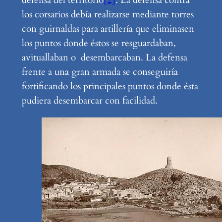
los corsarios debía realizarse mediante torres
con guirnaldas para artillería que eliminasen
los puntos donde éstos se resguardaban,
avituallaban o desembarcaban. La defensa
frente a una gran armada se conseguiría
fortificando los principales puntos donde ésta
pudiera desembarcar con facilidad.