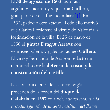
El
30 de agosto de 1503
los piratas
argelinos atacaron y saquearon
Cullera
,
gran parte de ella fue incendiada
[1]
. En
1532, padeció otro ataque. Todo ello motivó
que Carlos I ordenase al virrey de Valencia la
fortificación de la villa. El 25 de mayo de
1550 el
pirata Dragut Arrayz
con
veintiséis galeras y galeotas saqueó
Cullera
.
El virrey Fernando de Aragón redactó un
memorial sobre la
defensa de costa y la
construcción del castillo
.
Las construcciones de las torres vigía
proceden de la orden del d
uque de
Calabria en 1557
en
Ordenaciones tocants a la
custodia i guarda de la costa marítima del Regne