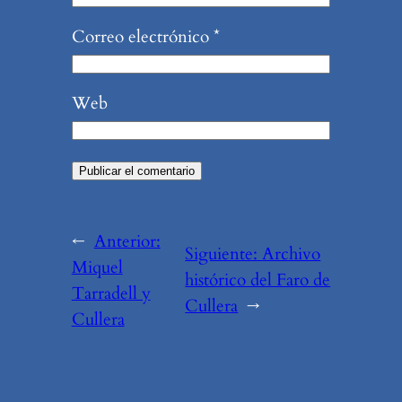
Correo electrónico
*
Web
←
Anterior:
Siguiente:
Archivo
Miquel
histórico del Faro de
Tarradell y
Cullera
→
Cullera