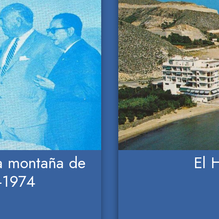
la montaña de
El 
-1974