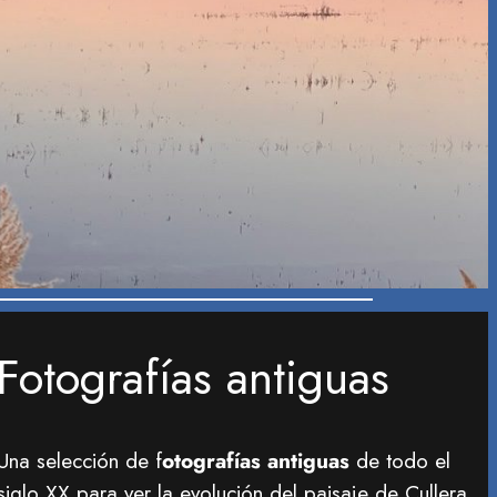
Fotografías antiguas
Una selección de f
otografías antiguas
de todo el
siglo XX para ver la evolución del paisaje
de Cullera.