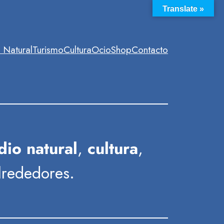
Translate »
 Natural
Turismo
Cultura
Ocio
Shop
Contacto
io natural
,
cultura
,
lrededores.