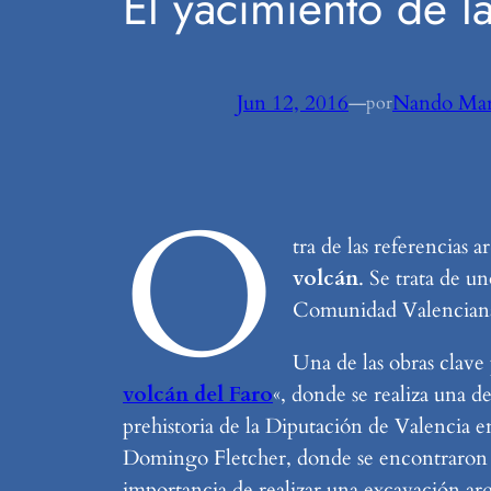
El yacimiento de l
Jun 12, 2016
—
Nando Mar
por
O
tra de las referencias
volcán
. Se trata de u
Comunidad Valencian
Una de las obras clave 
volcán del Faro
«, donde se realiza una d
prehistoria de la Diputación de Valencia en 
Domingo Fletcher, donde se encontraron un
importancia de realizar una excavación ar