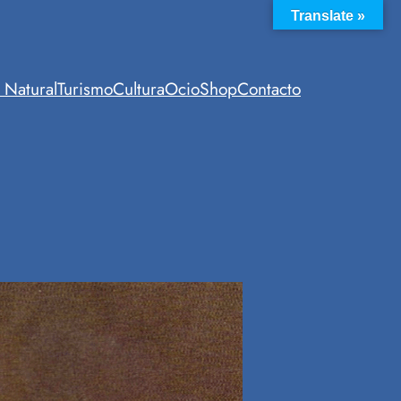
Translate »
 Natural
Turismo
Cultura
Ocio
Shop
Contacto