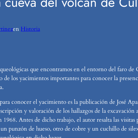
a cueva del volcán de Cul
tinez
en
Historia
 arqueológicas que encontramos en el entorno del faro de 
no de los yacimientos importantes para conocer la presenc
a.
para conocer el yacimiento es la publicación de José Apar
escripción y valoración de los hallazgos de la excavación 
1968. Antes de dicho trabajo, el autor resalta las visitas 
 punzón de hueso, otro de cobre y un cuchillo de silex, 
queológica en dicho lugar.