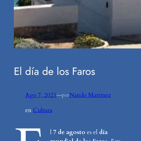
El día de los Faros
Ago 7, 2021
—
Nando Martinez
por
en
Cultura
l
7 de agosto
es el
día