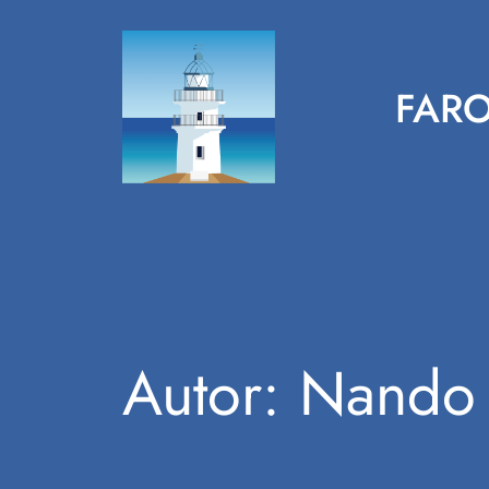
Saltar
al
contenido
FARO
Autor:
Nando 