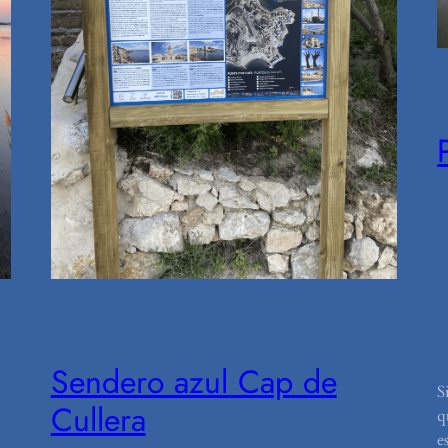
Sendero azul Cap de
S
Cullera
q
e